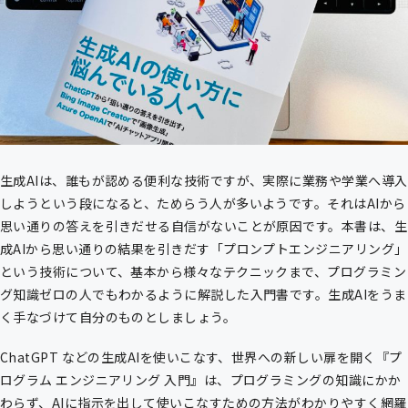
生成AIは、誰もが認める便利な技術ですが、実際に業務や学業へ導入
しようという段になると、ためらう人が多いようです。それはAIから
思い通りの答えを引きだせる自信がないことが原因です。本書は、生
成AIから思い通りの結果を引きだす「プロンプトエンジニアリング」
という技術について、基本から様々なテクニックまで、プログラミン
グ知識ゼロの人でもわかるように解説した入門書です。生成AIをうま
く手なづけて自分のものとしましょう。
ChatGPT などの生成AIを使いこなす、世界への新しい扉を開く『プ
ログラム エンジニアリング 入門』は、プログラミングの知識にかか
わらず、AIに指示を出して使いこなすための方法がわかりやすく網羅