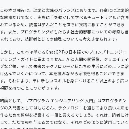
この本の強みは、理論と実践のバランスにあります。各章には理論的
な解説だけでなく、実際に手を動かして学べるチュートリアルが含ま
れているため、読者は学んだことを直ちに実践に移すことができま
す。また、プログラミングがもたらす社会的影響についての考察も含
まれており、技術者としての倫理についても考えさせられます。
しかし、この本は単なるChatGPTの日本語でのプロンプトエンジニ
アリング・ガイドに留まりません。AIと人間の関係性、クリエイティ
ブな発想、そして未来のテクノロジーが私たちの生活にどのように溶
け込んでいくかについて、本を読みながら示唆を得ることができま
す。それにより、単に新しいスキルを身につけること以上のより広い
視野を持つことにつながります。
結論として、『プログラム エンジニアリング 入門』はプログラミン
グの入門書としてはもちろん、テクノロジーを通じてより良い未来を
作るための哲学を提案する一冊と言えるでしょう。それは、読者に対
して、ただ情報を与えるのではなく、それをどのように活用していく