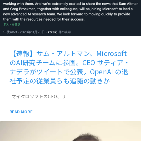
【速報】サム・アルトマン、Microsoft
のAI研究チームに参画。CEO サティア・
ナデラがツイートで公表。OpenAI の退
社予定の従業員らも追随の動きか
マイクロソフトのCEO、サ
READ MORE