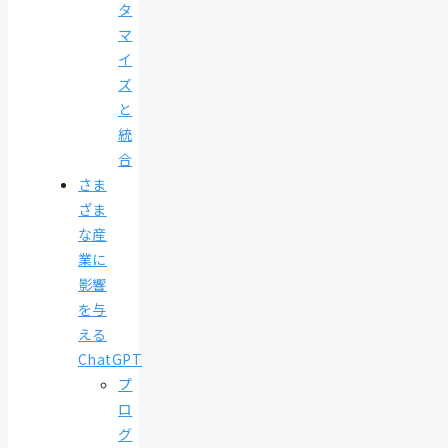
タ
マ
イ
ズ
と
統
合
さま
ざま
な産
業に
影響
を与
える
ChatGPT
プ
ロ
グ