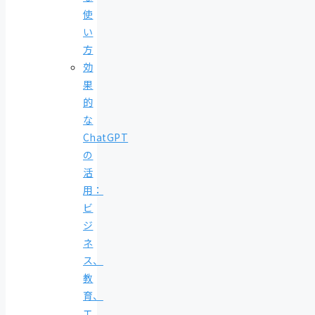
使
い
方
効
果
的
な
ChatGPT
の
活
用：
ビ
ジ
ネ
ス、
教
育、
エ