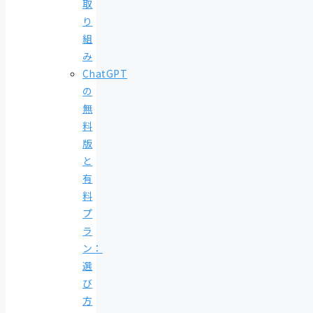
取
り
組
み
ChatGPT
の
無
料
版
と
有
料
プ
ラ
ン：
選
び
方