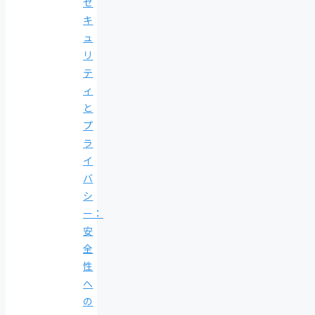
セ
キ
ュ
リ
テ
ィ
と
プ
ラ
イ
バ
シ
ー：
安
全
性
へ
の