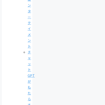
ン
タ
ー
テ
イ
メ
ン
ト
チ
ャ
ッ
ト
GPT
が
も
た
ら
す