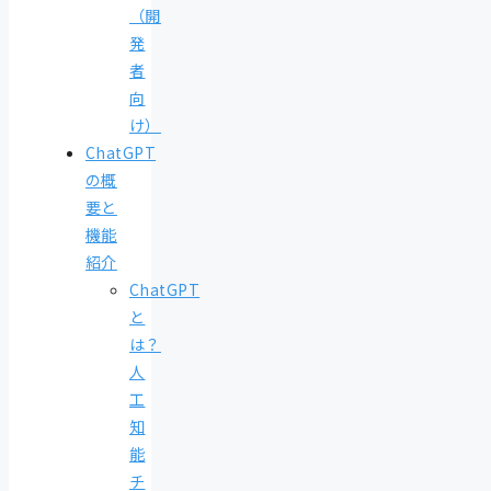
（開
発
者
向
け）
ChatGPT
の概
要と
機能
紹介
ChatGPT
と
は？
人
工
知
能
チ