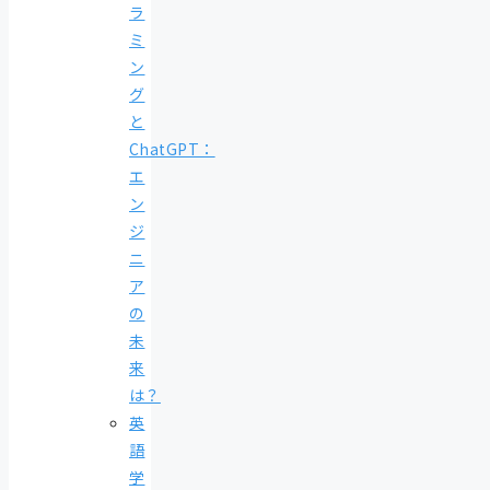
ラ
ミ
ン
グ
と
ChatGPT：
エ
ン
ジ
ニ
ア
の
未
来
は？
英
語
学