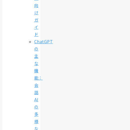
向
け
ガ
イ
ド
ChatGPT
の
主
な
機
能：
会
話
AI
の
多
様
な