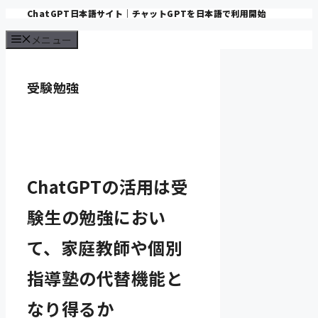
ChatGPT日本語サイト｜チャットGPTを日本語で利用開始
コ
ン
メニュー
テ
ン
受験勉強
ツ
へ
ス
キ
ッ
プ
ChatGPTの活用は受
験生の勉強におい
て、家庭教師や個別
指導塾の代替機能と
なり得るか