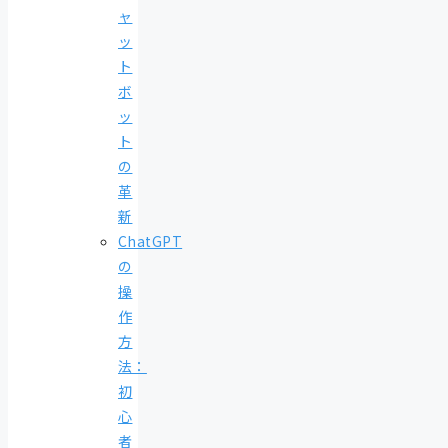
ャ
ッ
ト
ボ
ッ
ト
の
革
新
ChatGPT
の
操
作
方
法：
初
心
者