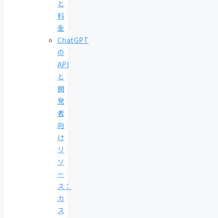
と
料
金
ChatGPT
の
API
と
開
発
者
向
け
リ
ソ
ー
ス：
カ
ス