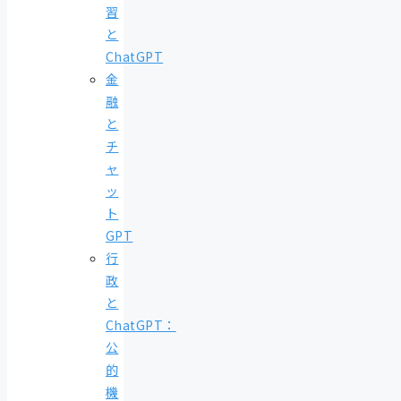
習
と
ChatGPT
金
融
と
チ
ャ
ッ
ト
GPT
行
政
と
ChatGPT：
公
的
機