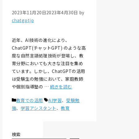
2023年11月20日
2023年4月30日
by
chatgptjp
近年、AI技術の進化により、
ChatGPT(チャットGPT) のような高
度な自然言語処理技術が登場し、教
育分野においても大きな注目を集め
ています。しかし、ChatGPTの活用
は受験生の勉強において、家庭教師
や個別指導塾の …
続きを読む
カ
タ
教育での活用
AI学習
、
受験勉
テ
グ
強
、
学習アシスタント
、
教育
ゴ
リ
ー
検索