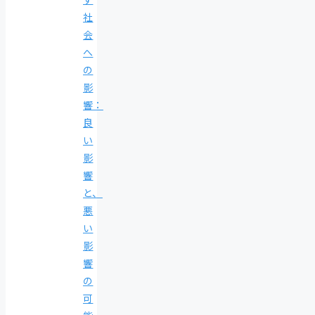
社
会
へ
の
影
響：
良
い
影
響
と、
悪
い
影
響
の
可