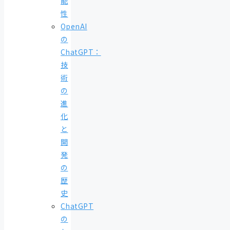
能
性
OpenAI
の
ChatGPT：
技
術
の
進
化
と
開
発
の
歴
史
ChatGPT
の