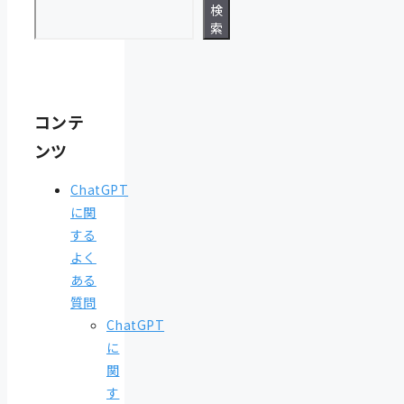
検
索
コンテ
ンツ
ChatGPT
に関
する
よく
ある
質問
ChatGPT
に
関
す