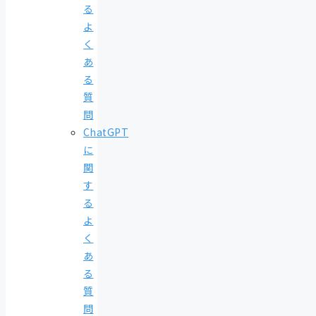
る
よ
く
あ
る
質
問
ChatGPT
に
関
す
る
よ
く
あ
る
質
問